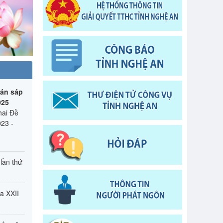
đến ngày 10/7/2022
05/07/2022
g vàng"
24)
ân kỷ
02/2024)
iên lên
 án sáp
Xuân
025
hai Đề
023 -
 lần thứ
a XXII