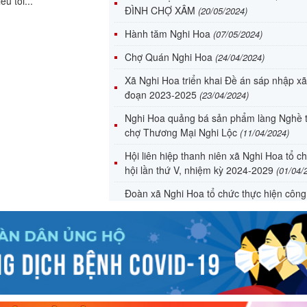
u tối...
ĐÌNH CHỢ XÂM
(20/05/2024)
Hành tăm Nghi Hoa
(07/05/2024)
Chợ Quán Nghi Hoa
(24/04/2024)
Xã Nghi Hoa triển khai Đề án sáp nhập xã
đoạn 2023-2025
(23/04/2024)
Nghi Hoa quảng bá sản phẩm làng Nghề t
chợ Thương Mại Nghi Lộc
(11/04/2024)
Hội liên hiệp thanh niên xã Nghi Hoa tổ c
hội lần thứ V, nhiệm kỳ 2024-2029
(01/04/
Đoàn xã Nghi Hoa tổ chức thực hiện công 
bản đồ số hoá và quét mà QR về lịch sử D
Đình Chợ Xâm
(01/04/2024)
Đại hội đại biểu UBMTTQ Việt Nam xã Ng
khóa XXII nhiệm kỳ 2024-2029
(01/04/2024
Quỹ khuyến học xã Nghi Hoa Trao học bổ
khuyến học" năm 2024
(19/03/2024)