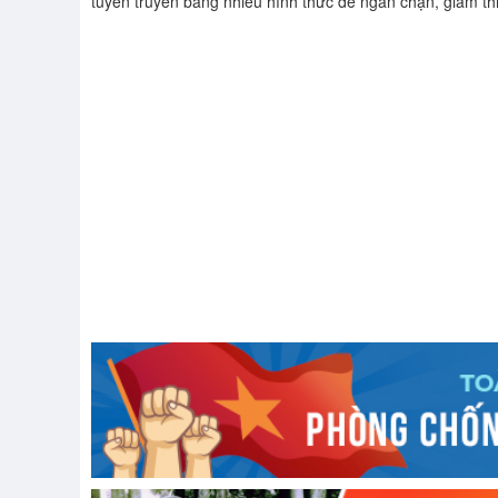
tuyên truyền băng nhiều hình thức để ngăn chặn, giảm thiể