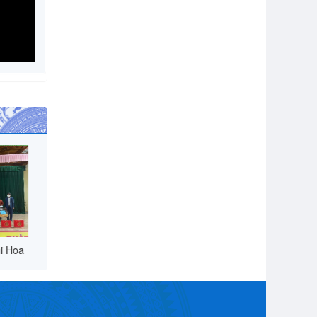
ng thôn
Hoạt động UBND xã Nghi Hoa