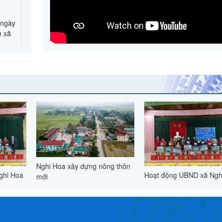
 ngày
n xã
 Nghi
 nâng
iệm 93
0-
nông thôn
Nghi Hoa xây dựng nô
Hoạt động UBND xã Nghi Hoa
mới
năm