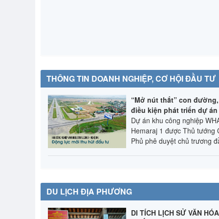
THÔNG TIN DOANH NGHIỆP, CƠ HỘI ĐẦU TƯ
“Mở nút thắt” con đường,
điều kiện phát triển dự án
Dự án khu công nghiệp WH
Hemaraj 1 được Thủ tướng 
Phủ phê duyệt chủ trương đầ
DU LỊCH ĐỊA PHƯƠNG
DI TÍCH LỊCH SỬ VĂN HÓ