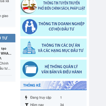
của xã
n giao
U TƯ
 tạo
n WHA...
A
 Chính
u tư...
THỐNG KÊ
Đang truy cập
1
Hôm nay
34