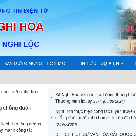
XÂY DỰNG NÔNG THÔN MỚI
TIN TỨC - SỰ KIỆN
Xã Nghi Hoa với các hoạt động tháng tri 
DI TÍCH LỊCH SỬ VĂN HÓA CẤP QUỐC 
Thương binh liệt sỹ 27/7
(05/08/2024)
g chống đuôií
Đình Chợ Xâm được Bộ Văn hoá - Thông tin xếp h
Nghi Hoa thực hiện công tác tuyên truyề
quốc gia tại Quyết định số 95/1998/QĐ-BVHTT n
chống đuôií nước cho học sinh trên địa b
Chợ Xâm đang thờ 19 liệt sỹ chống Pháp. Di tíc
 Nghi Hoa tăng cường
(04/06/2024)
đẩy mạnh công tác
DI TÍCH LỊCH SỬ VĂN HÓA CẤP QUỐC 