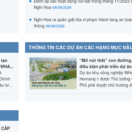
Điểm lại các hoạt động nổi bật trong tháng 11/2023 
Nghi Hoa
06/08/2026
Nghi Hoa ra quân giải tỏa vi phạm Hành lang an toà
thông
06/08/2026
THÔNG TIN CÁC DỰ ÁN CÁC HẠNG MỤC ĐẦ
 tạo
“Mở nút thắt” con đường,
 WHA...
điều kiện phát triển dự á
A
Dự án khu công nghiệp WH
Chính
Hemaraj 1 được Thủ tướng
u tư...
Phủ phê duyệt chủ trương đầ
A CẤP