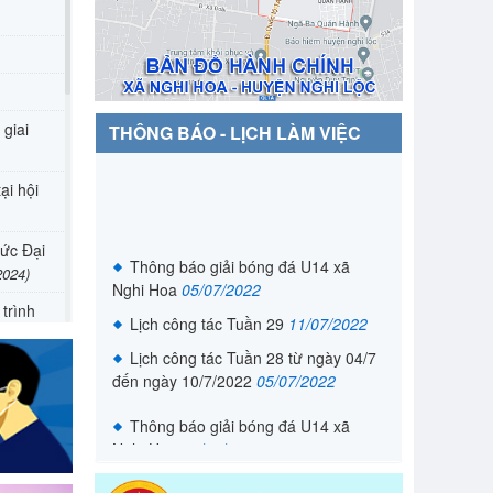
 giai
THÔNG BÁO - LỊCH LÀM VIỆC
ại hội
Thông báo giải bóng đá U14 xã
hức Đại
Nghi Hoa
05/07/2022
2024)
Lịch công tác Tuần 29
11/07/2022
trình
Lịch công tác Tuần 28 từ ngày 04/7
i tích
đến ngày 10/7/2022
05/07/2022
Thông báo giải bóng đá U14 xã
hi Hoa
Nghi Hoa
05/07/2022
)
Lịch công tác Tuần 29
11/07/2022
ng "Tết
Lịch công tác Tuần 28 từ ngày 04/7