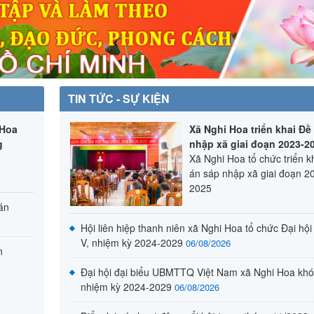
Xã Nghi Hoa tổ chức Hội thi "Rung chuôn
Tuyên truyền phổ biên pháp luật
(18/03/20
Nghi Hoa tổ chức các hoạt động tri ân nh
niệm Ngày Thầy thuốc Việt Nam 27/2
(27/
Xã Nghi Hoa tổ chức gặp mặt các thanh n
TIN TỨC - SỰ KIỆN
đường nhập ngũ năm 2024
(27/02/2024)
 Hoa
Xã Nghi Hoa triển khai Đề
Điểm lại hoạt động "Tết vì người nghèo" 
g
nhập xã giai đoạn 2023-2
Giáp Thìn 2024 xã Nghi Hoa
(27/02/2024)
Xã Nghi Hoa tổ chức triển k
án sáp nhập xã giai đoạn 2
2025
 án
Hội liên hiệp thanh niên xã Nghi Hoa tổ chức Đại hội
V, nhiệm kỳ 2024-2029
06/08/2026
n
Đại hội đại biểu UBMTTQ Việt Nam xã Nghi Hoa khó
nhiệm kỳ 2024-2029
06/08/2026