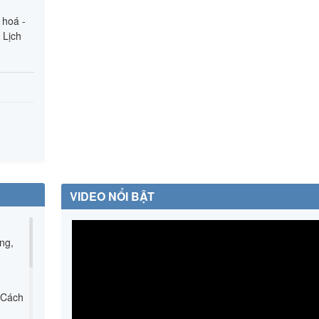
hoá -
 Lịch
VIDEO NỔI BẬT
ng,
 Cách